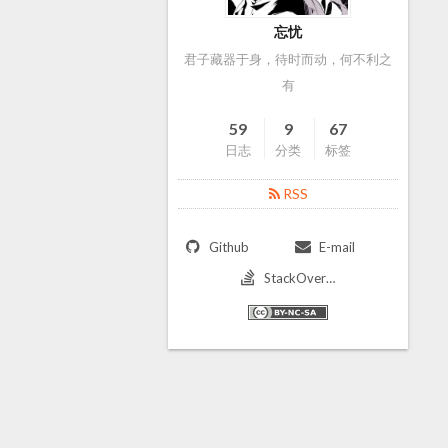
忘忧
君子藏器于身，待时而动，何不利之
有
59
9
67
日志
分类
标签
RSS
Github
E-mail
StackOverflow