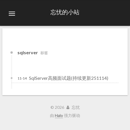
忘忧的小站
sqlserver
标签
SqlServer高频面试题(持续更新251114)
11-14
©
2026
忘忧
由
Halo
强力驱动