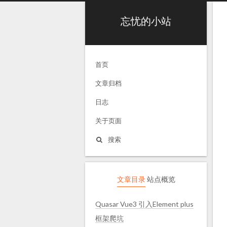
忘忧的小站
首页
文章归档
日志
关于页面
搜索
文章目录
站点概览
Quasar Vue3 引入Element plus
框架爬坑