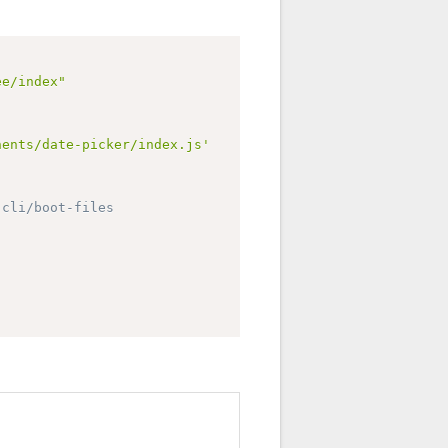
ee/index"
nents/date-picker/index.js'
-cli/boot-files