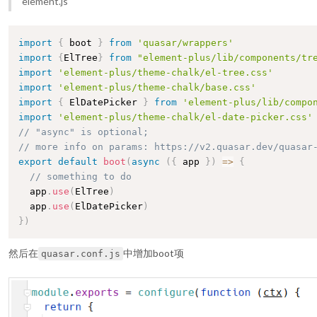
element.js
import
{
 boot 
}
from
'quasar/wrappers'
import
{
ElTree
}
from
"element-plus/lib/components/tr
import
'element-plus/theme-chalk/el-tree.css'
import
'element-plus/theme-chalk/base.css'
import
{
 ElDatePicker 
}
from
'element-plus/lib/compo
import
'element-plus/theme-chalk/el-date-picker.css'
// "async" is optional;
// more info on params: https://v2.quasar.dev/quasar
export
default
boot
(
async
(
{
 app 
}
)
=>
{
// something to do
  app
.
use
(
ElTree
)
  app
.
use
(
ElDatePicker
)
}
)
然后在
中增加boot项
quasar.conf.js