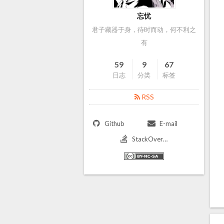
忘忧
君子藏器于身，待时而动，何不利之
有
59
9
67
日志
分类
标签
RSS
Github
E-mail
StackOverflow