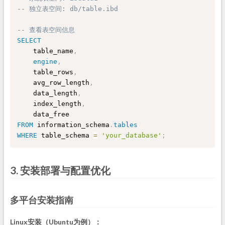
-- 独立表空间: db/table.ibd
-- 查看表空间信息
SELECT
    table_name
,
engine
,
    table_rows
,
    avg_row_length
,
    data_length
,
    index_length
,
FROM
 information_schema
.
tables
WHERE
 table_schema 
=
'your_database'
;
3. 安装部署与配置优化
多平台安装指南
Linux安装（Ubuntu为例）：