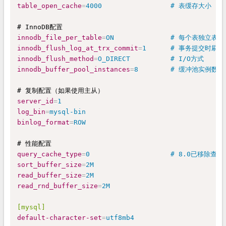
table_open_cache
=
4000                 # 表缓存大小
innodb_file_per_table
=
ON              # 每个表独立表
innodb_flush_log_at_trx_commit
=
1      # 事务提交时刷盘
innodb_flush_method
=
O_DIRECT          # I/O方式
innodb_buffer_pool_instances
=
8        # 缓冲池实例数
server_id
=
1
log_bin
=
mysql-bin
binlog_format
=
ROW
query_cache_type
=
0                    # 8.0已移除查
sort_buffer_size
=
2M
read_buffer_size
=
2M
read_rnd_buffer_size
=
2M
[mysql]
default-character-set
=
utf8mb4