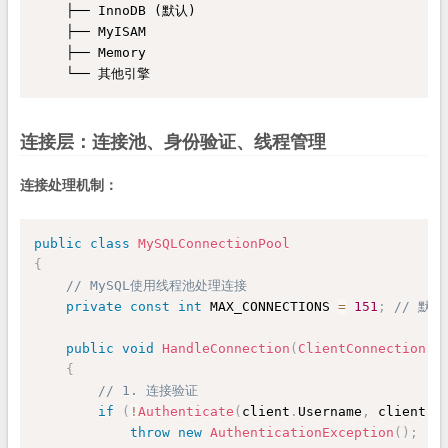
    ├── InnoDB (默认)

    ├── MyISAM

    ├── Memory

连接层：连接池、身份验证、线程管理
连接处理机制：
public
class
MySQLConnectionPool
{
// MySQL使用线程池处理连接
private
const
int
 MAX_CONNECTIONS 
=
151
;
// 默
public
void
HandleConnection
(
ClientConnection
 c
{
// 1. 连接验证
if
(
!
Authenticate
(
client
.
Username
,
 client
.
P
throw
new
AuthenticationException
(
)
;