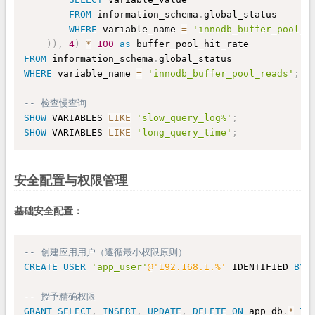
FROM
 information_schema
.
global_status 

WHERE
 variable_name 
=
'innodb_buffer_pool_r
)
)
,
4
)
*
100
as
FROM
 information_schema
.
WHERE
 variable_name 
=
'innodb_buffer_pool_reads'
;
-- 检查慢查询
SHOW
 VARIABLES 
LIKE
'slow_query_log%'
;
SHOW
 VARIABLES 
LIKE
'long_query_time'
;
安全配置与权限管理
基础安全配置：
-- 创建应用用户（遵循最小权限原则）
CREATE
USER
'app_user'
@'192.168.1.%'
 IDENTIFIED 
BY
-- 授予精确权限
GRANT
SELECT
,
INSERT
,
UPDATE
,
DELETE
ON
 app_db
.
*
TO