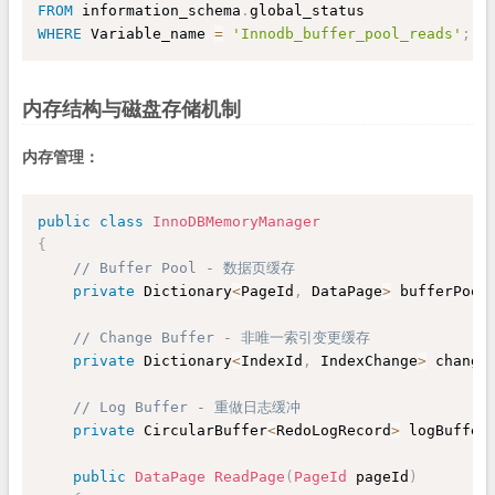
FROM
 information_schema
.
WHERE
 Variable_name 
=
'Innodb_buffer_pool_reads'
;
内存结构与磁盘存储机制
内存管理：
public
class
InnoDBMemoryManager
{
// Buffer Pool - 数据页缓存
private
 Dictionary
<
PageId
,
 DataPage
>
 bufferPool
// Change Buffer - 非唯一索引变更缓存
private
 Dictionary
<
IndexId
,
 IndexChange
>
 change
// Log Buffer - 重做日志缓冲
private
 CircularBuffer
<
RedoLogRecord
>
 logBuffer
public
DataPage
ReadPage
(
PageId
 pageId
)