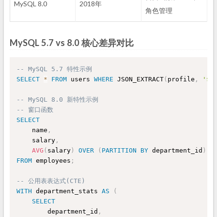
MySQL 8.0
2018年
角色管理
MySQL 5.7 vs 8.0 核心差异对比
-- MySQL 5.7 特性示例
SELECT
*
FROM
 users 
WHERE
 JSON_EXTRACT
(
profile
,
'$.
-- MySQL 8.0 新特性示例
-- 窗口函数
SELECT
    name
,
    salary
,
AVG
(
salary
)
OVER
(
PARTITION
BY
 department_id
)
a
FROM
 employees
;
-- 公用表表达式(CTE)
WITH
 department_stats 
AS
(
SELECT
        department_id
,