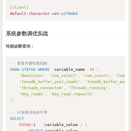
[client]
default-character-set
=
utf8mb4
系统参数调优实战
性能诊断查询：
-- 查看关键性能指标
SHOW
STATUS
WHERE
`
variable_name
`
IN
(
'Questions'
,
'Com_select'
,
'Com_insert'
,
'Com_u
'Innodb_buffer_pool_reads'
,
'Innodb_buffer_pool
'Threads_connected'
,
'Threads_running'
,
'Key_reads'
,
'Key_read_requests'
)
;
-- 计算缓冲池命中率
SELECT
ROUND
(
1
-
(
variable_value 
/
(
SELECT
 variable_value 
