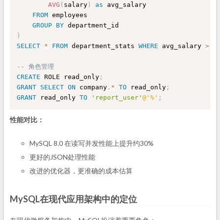
AVG
(
salary
)
as
 avg_salary

FROM
 employees 

GROUP
BY
)
SELECT
*
FROM
 department_stats 
WHERE
 avg_salary 
>
5
-- 角色管理
CREATE
 ROLE read_only
;
GRANT
SELECT
ON
 company
.
*
TO
 read_only
;
GRANT
 read_only 
TO
'report_user'
@'%'
;
性能对比：
MySQL 8.0 在读写并发性能上提升约30%
更好的JSON处理性能
改进的优化器，更准确的成本估算
MySQL在现代应用架构中的定位