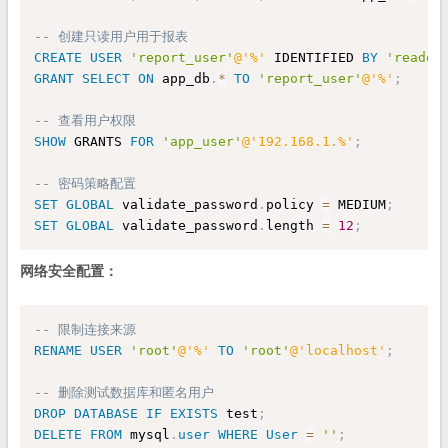
-- 创建只读用户用于报表
CREATE
USER
'report_user'
@'%'
 IDENTIFIED 
BY
'readon
GRANT
SELECT
ON
 app_db
.
*
TO
'report_user'
@'%'
;
-- 查看用户权限
SHOW
 GRANTS 
FOR
'app_user'
@'192.168.1.%'
;
-- 密码策略配置
SET
GLOBAL
 validate_password
.
policy 
=
 MEDIUM
;
SET
GLOBAL
 validate_password
.
length 
=
12
;
网络安全配置：
-- 限制连接来源
RENAME
USER
'root'
@'%'
TO
'root'
@'localhost'
;
-- 删除测试数据库和匿名用户
DROP
DATABASE
IF
EXISTS
 test
;
DELETE
FROM
 mysql
.
user
WHERE
User
=
''
;