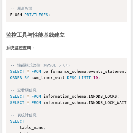
-- 刷新权限
FLUSH 
PRIVILEGES
;
监控工具与性能基线建立
系统监控查询：
-- 性能模式监控（MySQL 5.6+）
SELECT
*
FROM
 performance_schema
.
ORDER
BY
 sum_timer_wait 
DESC
LIMIT
10
;
-- 查看锁信息
SELECT
*
FROM
 information_schema
.
INNODB_LOCKS
;
SELECT
*
FROM
 information_schema
.
INNODB_LOCK_WAITS
;
-- 表统计信息
SELECT
    table_name
,