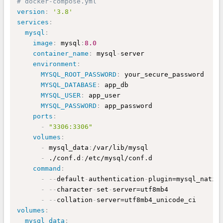
# docker-compose.yml
version
:
'3.8'
services
:
mysql
:
image
:
 mysql
:
8.0
container_name
:
 mysql
-
server

environment
:
MYSQL_ROOT_PASSWORD
:
 your_secure_password

MYSQL_DATABASE
:
 app_db

MYSQL_USER
:
 app_user

MYSQL_PASSWORD
:
 app_password

ports
:
-
"3306:3306"
volumes
:
-
 mysql_data
:
/var/lib/mysql

-
 ./conf.d
:
/etc/mysql/conf.d

command
:
-
-
-
default
-
authentication
-
plugin=mysql_native
-
-
-
character
-
set
-
server=utf8mb4

-
-
-
collation
-
volumes
:
mysql_data
: