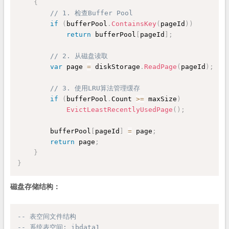
{
// 1. 检查Buffer Pool
if
(
bufferPool
.
ContainsKey
(
pageId
)
)
return
 bufferPool
[
pageId
]
;
// 2. 从磁盘读取
var
 page 
=
 diskStorage
.
ReadPage
(
pageId
)
;
// 3. 使用LRU算法管理缓存
if
(
bufferPool
.
Count 
>=
 maxSize
)
EvictLeastRecentlyUsedPage
(
)
;
        bufferPool
[
pageId
]
=
 page
;
return
 page
;
}
}
磁盘存储结构：
-- 表空间文件结构
-- 系统表空间: ibdata1