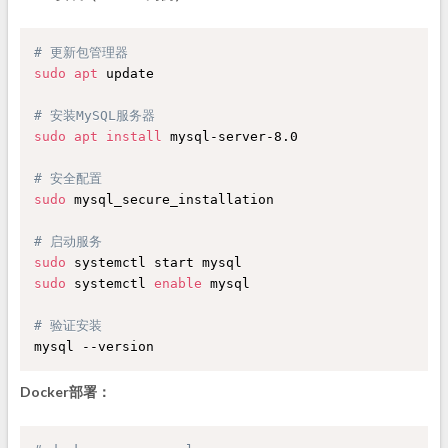
# 更新包管理器
sudo
apt
 update

# 安装MySQL服务器
sudo
apt
install
 mysql-server-8.0

# 安全配置
sudo
 mysql_secure_installation

# 启动服务
sudo
sudo
 systemctl 
enable
 mysql

# 验证安装
Docker部署：