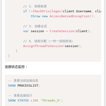
// 2. 权限检查
if
(
!
CheckPrivileges
(
client
.
Username
,
 clien
throw
new
AccessDeniedException
(
)
;
// 3. 创建会话
var
 session 
=
CreateSession
(
client
)
;
// 4. 线程分配（一对一或线程池）
AssignThreadToSession
(
session
)
;
}
}
连接状态监控：
-- 查看当前连接信息
SHOW
 PROCESSLIST
;
-- 查看连接统计
SHOW
STATUS
LIKE
'Threads_%'
;