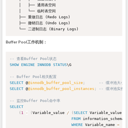
    │   ├── 通用表空间

    │   └── 临时表空间

    ├── 重做日志 (Redo Logs)

    ├── 撤销日志 (Undo Logs)

Buffer Pool工作机制：
-- 查看Buffer Pool状态
SHOW
ENGINE
INNODB
STATUS
\G

-- Buffer Pool相关配置
SELECT
 @
@innodb_buffer_pool_size
;
-- 缓冲池大小
SELECT
 @
@innodb_buffer_pool_instances
;
-- 缓冲池实例数
-- 监控Buffer Pool命中率
SELECT
(
1
-
(
Variable_value 
/
(
SELECT
 Variable_value 

FROM
 information_schema
.
WHERE
 Variable_name 
=
'I