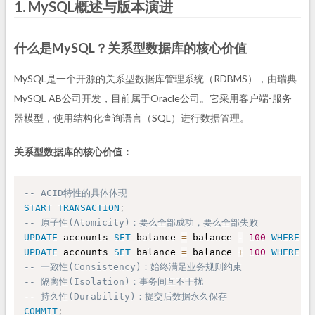
1. MySQL概述与版本演进
什么是MySQL？关系型数据库的核心价值
MySQL是一个开源的关系型数据库管理系统（RDBMS），由瑞典
MySQL AB公司开发，目前属于Oracle公司。它采用客户端-服务
器模型，使用结构化查询语言（SQL）进行数据管理。
关系型数据库的核心价值：
-- ACID特性的具体体现
START
TRANSACTION
;
-- 原子性(Atomicity)：要么全部成功，要么全部失败
UPDATE
 accounts 
SET
 balance 
=
 balance 
-
100
WHERE
 u
UPDATE
 accounts 
SET
 balance 
=
 balance 
+
100
WHERE
 u
-- 一致性(Consistency)：始终满足业务规则约束
-- 隔离性(Isolation)：事务间互不干扰
-- 持久性(Durability)：提交后数据永久保存
COMMIT
;