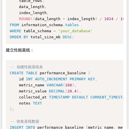
    table_rows
,
    data_length
,
    index_length
,
ROUND
(
(
data_length 
+
 index_length
)
/
1024
/
102
FROM
 information_schema
.
tables
WHERE
 table_schema 
=
'your_database'
ORDER
BY
 total_size_mb 
DESC
;
建立性能基线：
-- 创建性能基线表
CREATE
TABLE
 performance_baseline 
(
    id 
INT
AUTO_INCREMENT
PRIMARY
KEY
,
    metric_name 
VARCHAR
(
100
)
,
    metric_value 
DECIMAL
(
20
,
4
)
,
    collected_at 
TIMESTAMP
DEFAULT
CURRENT_TIMESTAM
    notes 
TEXT
)
;
-- 收集基线数据
INSERT
INTO
 performance_baseline 
(
metric_name
,
 metr