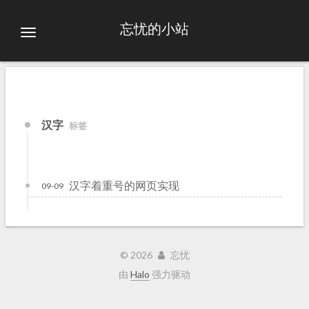
忘忧的小站
汉字
标签
汉字着重号的网页实现
09-09
©
2026
忘忧
由
Halo
强力驱动